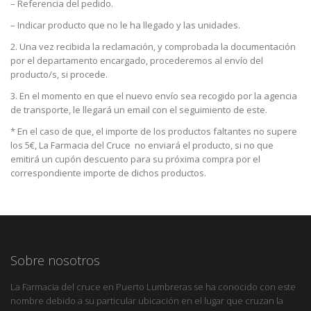
– Referencia del pedido.
– Indicar producto que no le ha llegado y las unidades.
2. Una vez recibida la reclamación, y comprobada la documentación
por el departamento encargado, procederemos al envío del
producto/s, si procede.
3. En el momento en que el nuevo envío sea recogido por la agencia
de transporte, le llegará un email con el seguimiento de este.
* En el caso de que, el importe de los productos faltantes no supere
los 5€, La Farmacia del Cruce no enviará el producto, si no que
emitirá un cupón descuento para su próxima compra por el
correspondiente importe de dichos productos.
Sobre nosotros
La Farmacia del cruce en Puerto Lumbreras se ha conocido con este
nombre debido a su particular ubicación en el lugar que cruzan la