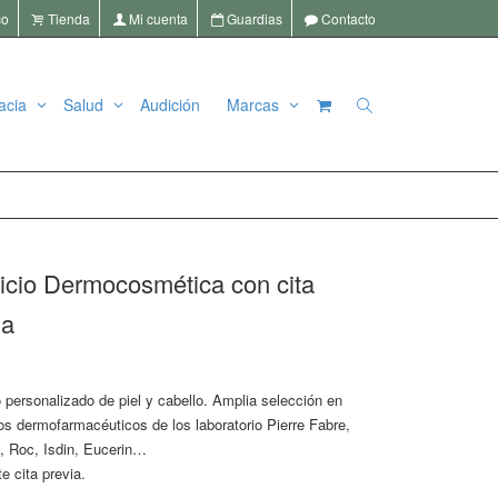
co
Tienda
Mi cuenta
Guardias
Contacto
acia
Salud
Audición
Marcas
11
| whatsapp
+34 636 72 55 22
info@lafarmaciadelcruce.com
icio Dermocosmética con cita
ia
o personalizado de piel y cabello. Amplia selección en
os dermofarmacéuticos de los laboratorio Pierre Fabre,
s, Roc, Isdin, Eucerin…
e cita previa.