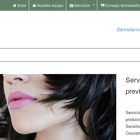
Inicio
Nuestro equipo
Servicios
Consejo farmaceúti
Dermofarm
ia
968 40 13 50 | 968 40 20 
Serv
prev
Servici
product
Sensili
Conciert