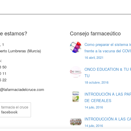
e estamos?
Consejo farmaceútico
, 1
Como preparar el sistema 
erto Lumbreras (Murcia)
frente a la vacuna del COV
16 abril, 2021
s:
3 50
ONCO EDUCATION & TU 
0 11
TU
5 22
18 octubre, 2016
fo@lafarmaciadelcruce.com
INTRODUCIÓN A LAS PA
DE CEREALES
farmacia el cruce
14 julio, 2016
facebook
INTRODUCCIÓN A LAS 
14 julio, 2016