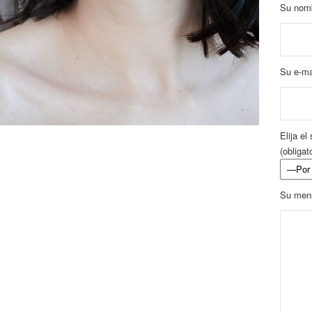
Su nomb
Su e-mai
Elija el
(obligat
Su men