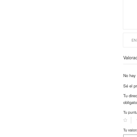
Valora
No hay 
Sé el p
Tu dire
obligat
Tu punt
Tu valo