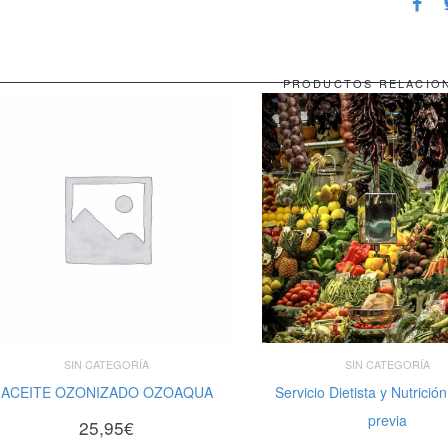
PRODUCTOS RELACIO
SIN CATEGORÍA
SIN CATEGORÍA
ACEITE OZONIZADO OZOAQUA
Servicio Dietista y Nutrición
AÑADIR AL CARRITO
LEER MÁS
previa
25,95
€