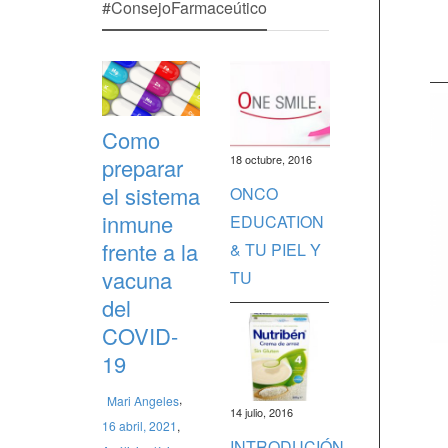
#ConsejoFarmaceútico
Como
18 octubre, 2016
preparar
el sistema
ONCO
inmune
EDUCATION
frente a la
& TU PIEL Y
vacuna
TU
del
COVID-
19
,
Mari Angeles
14 julio, 2016
16 abril, 2021
,
INTRODUCIÓN