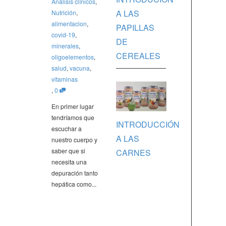
Análisis clínicos
,
A LAS
Nutrición
,
alimentacion
,
PAPILLAS
covid-19
,
DE
minerales
,
CEREALES
oligoelementos
,
salud
,
vacuna
,
vitaminas
,
0
En primer lugar
tendríamos que
INTRODUCCIÓN
escuchar a
A LAS
nuestro cuerpo y
saber que si
CARNES
necesita una
depuración tanto
hepática como...