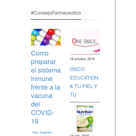
#ConsejoFarmaceútico
Como
18 octubre, 2016
preparar
el sistema
ONCO
inmune
EDUCATION
frente a la
& TU PIEL Y
vacuna
TU
del
COVID-
19
,
Mari Angeles
14 julio, 2016