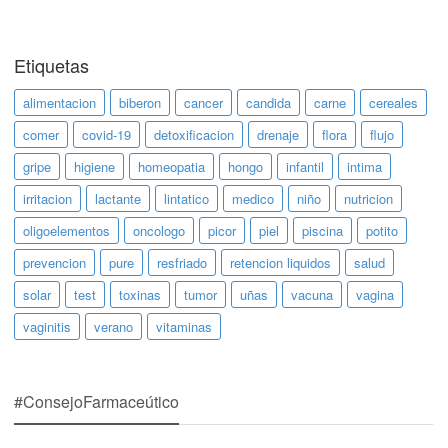
Etiquetas
alimentacion
biberon
cancer
candida
carne
cereales
comer
covid-19
detoxificacion
drenaje
flora
flujo
gripe
higiene
homeopatia
hongo
infantil
intima
irritacion
lactante
lintatico
medico
niño
nutricion
oligoelementos
oncologo
picor
piel
piscina
potito
prevencion
pure
resfriado
retencion liquidos
salud
solar
test
toxinas
tumor
uñas
vacuna
vagina
vaginitis
verano
vitaminas
#ConsejoFarmaceútico