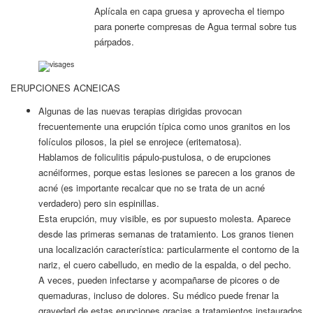
Aplícala en capa gruesa y aprovecha el tiempo
para ponerte compresas de Agua termal sobre tus
párpados.
ERUPCIONES ACNEICAS
Algunas de las nuevas terapias dirigidas provocan
frecuentemente una erupción típica como unos granitos en los
folículos pilosos, la piel se enrojece (eritematosa).
Hablamos de foliculitis pápulo-pustulosa, o de erupciones
acnéiformes, porque estas lesiones se parecen a los granos de
acné (es importante recalcar que no se trata de un acné
verdadero) pero sin espinillas.
Esta erupción, muy visible, es por supuesto molesta. Aparece
desde las primeras semanas de tratamiento. Los granos tienen
una localización característica: particularmente el contorno de la
nariz, el cuero cabelludo, en medio de la espalda, o del pecho.
A veces, pueden infectarse y acompañarse de picores o de
quemaduras, incluso de dolores. Su médico puede frenar la
gravedad de estas erupciones gracias a tratamientos instaurados