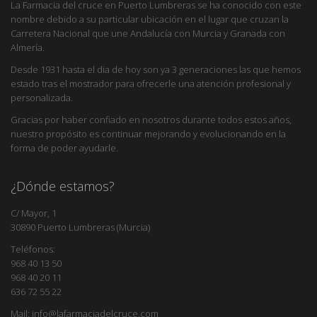
La Farmacia del cruce en Puerto Lumbreras se ha conocido con este
nombre debido a su particular ubicación en el lugar que cruzan la
Carretera Nacional que une Andalucía con Murcia y Granada con
Almería.
Desde 1931 hasta el dia de hoy son ya 3 generaciones las que hemos
estado tras el mostrador para ofrecerle una atención profesional y
personalizada.
Gracias por haber confiado en nosotros durante todos estos años,
nuestro propósito es continuar mejorando y evolucionando en la
forma de poder ayudarle.
¿Dónde estamos?
C/ Mayor, 1
30890 Puerto Lumbreras (Murcia)
Teléfonos:
968 40 13 50
968 40 20 11
636 72 55 22
Mail: info@lafarmaciadelcruce.com