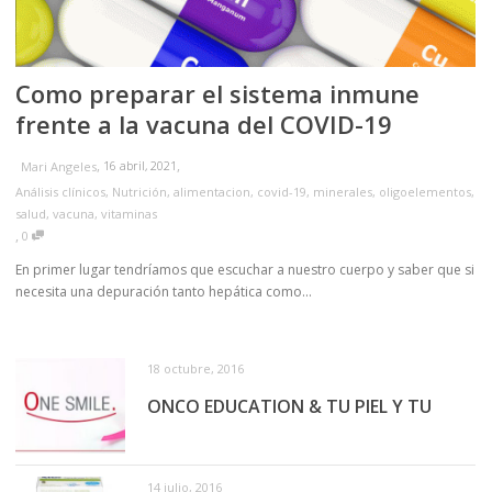
Como preparar el sistema inmune
frente a la vacuna del COVID-19
,
,
16 abril, 2021
Mari Angeles
Análisis clínicos
,
Nutrición
,
alimentacion
,
covid-19
,
minerales
,
oligoelementos
,
salud
,
vacuna
,
vitaminas
,
0
En primer lugar tendríamos que escuchar a nuestro cuerpo y saber que si
necesita una depuración tanto hepática como...
18 octubre, 2016
ONCO EDUCATION & TU PIEL Y TU
14 julio, 2016