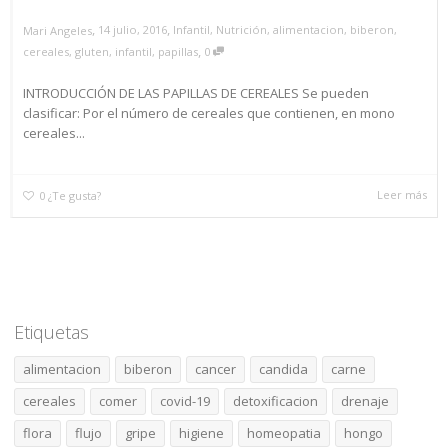
,
,
14 julio, 2016
Infantil
,
Nutrición
,
alimentacion
,
biberon
,
Mari Angeles
,
cereales
,
gluten
,
infantil
,
papillas
0
INTRODUCCIÓN DE LAS PAPILLAS DE CEREALES Se pueden
clasificar: Por el número de cereales que contienen, en mono
cereales...
Leer más
0
¿Te gusta?
Etiquetas
alimentacion
biberon
cancer
candida
carne
cereales
comer
covid-19
detoxificacion
drenaje
flora
flujo
gripe
higiene
homeopatia
hongo