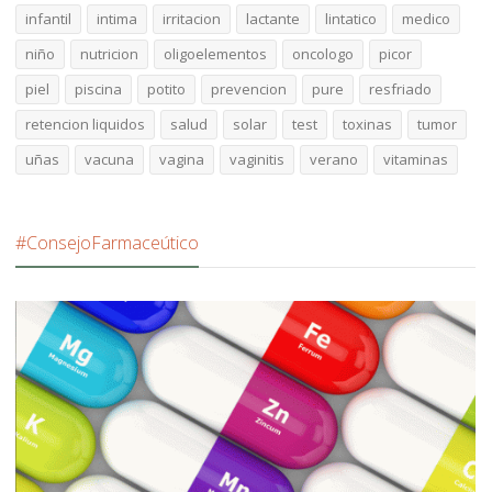
infantil
intima
irritacion
lactante
lintatico
medico
niño
nutricion
oligoelementos
oncologo
picor
piel
piscina
potito
prevencion
pure
resfriado
retencion liquidos
salud
solar
test
toxinas
tumor
uñas
vacuna
vagina
vaginitis
verano
vitaminas
#ConsejoFarmaceútico