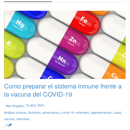
Como preparar el sistema inmune frente a
la vacuna del COVID-19
,
,
16 abril, 2021
Mari Angeles
Análisis clínicos
,
Nutrición
,
alimentacion
,
covid-19
,
minerales
,
oligoelementos
,
salud
,
vacuna
,
vitaminas
,
0