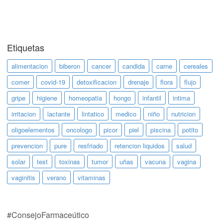
Etiquetas
alimentacion
biberon
cancer
candida
carne
cereales
comer
covid-19
detoxificacion
drenaje
flora
flujo
gripe
higiene
homeopatia
hongo
infantil
intima
irritacion
lactante
lintatico
medico
niño
nutricion
oligoelementos
oncologo
picor
piel
piscina
potito
prevencion
pure
resfriado
retencion liquidos
salud
solar
test
toxinas
tumor
uñas
vacuna
vagina
vaginitis
verano
vitaminas
#ConsejoFarmaceútico