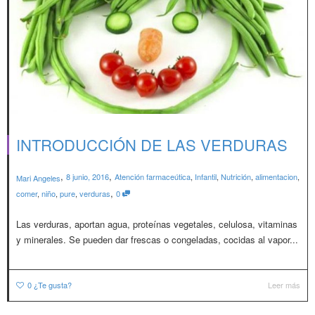
INTRODUCCIÓN DE LAS VERDURAS
,
,
8 junio, 2016
Atención farmaceútica
,
Infantil
,
Nutrición
,
alimentacion
,
Mari Angeles
,
comer
,
niño
,
pure
,
verduras
0
Las verduras, aportan agua, proteínas vegetales, celulosa, vitaminas
y minerales. Se pueden dar frescas o congeladas, cocidas al vapor...
0
¿Te gusta?
Leer más