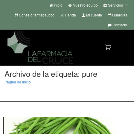
Inicio
Nuestro equipo
Servicios
Consejo farmaceútico
Tienda
Mi cuenta
Guardias
Contacto
Cambi
Archivo de la etiqueta: pure
Página de inicio
pure
968 40 13 50 | 968 40 20 11
| whatsapp
+34 636 72 55 22
info@lafarmaciadelcruce.com
naveg