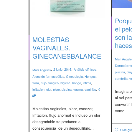
Porqu
el pel
son la
MOLESTIAS
haces
VAGINALES.
GINECANESBALANCE
Mari Angele
Dermofarma
,
,
2 junio, 2016
Análisis clínicos
,
Mari Angeles
piscina
,
pla
Atención farmaceútica
,
Ginecologia
,
Hongos
,
sombrilla
,
v
flora
,
flujo
,
fungico
,
higiene
,
hongo
,
intima
,
,
irritacion
,
olor
,
picor
,
piscina
,
vagina
,
vaginitis
0
Imagina p
al sol par
convertir
Molestias vaginales, picor, escozor,
como...
irritación, flujo anormal e incluso un olor
desagradable se producen a
consecuencia de un desequilibrio...
1
Me gu