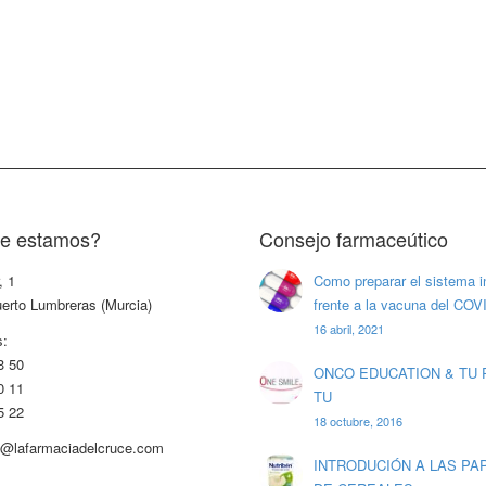
e estamos?
Consejo farmaceútico
, 1
Como preparar el sistema 
erto Lumbreras (Murcia)
frente a la vacuna del COV
16 abril, 2021
s:
3 50
ONCO EDUCATION & TU 
0 11
TU
5 22
18 octubre, 2016
fo@lafarmaciadelcruce.com
INTRODUCIÓN A LAS PA