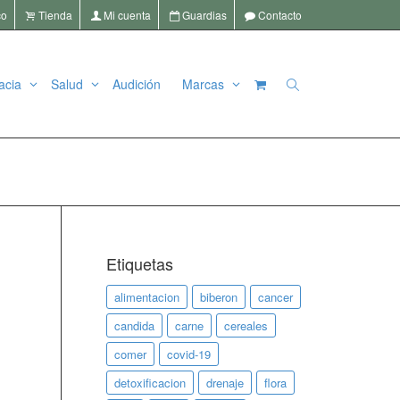
co
Tienda
Mi cuenta
Guardias
Contacto
acia
Salud
Audición
Marcas
11
| whatsapp
+34 636 72 55 22
info@lafarmaciadelcruce.com
Etiquetas
alimentacion
biberon
cancer
candida
carne
cereales
comer
covid-19
detoxificacion
drenaje
flora