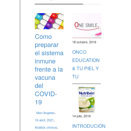
Como
18 octubre, 2016
preparar
el sistema
ONCO
inmune
EDUCATION
frente a la
& TU PIEL Y
vacuna
TU
del
COVID-
19
,
Mari Angeles
14 julio, 2016
,
16 abril, 2021
INTRODUCIÓN
Análisis clínicos
,