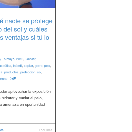
é nadie se protege
o del sol y cuáles
s ventajas si tú lo
,
,
5 mayo, 2016
Capilar
,
s
ceútica
,
Infantil
,
capilar
,
gorro
,
pelo
,
ya
,
productos
,
proteccion
,
sol
,
,
erano
0
oder aprovechar la exposición
a hidratar y cuidar el pelo,
 la amenaza en oportunidad
sta
Leer más