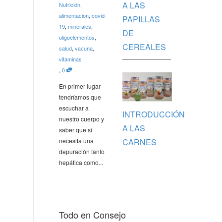
A LAS
Nutrición
,
alimentacion
,
covid-
PAPILLAS
19
,
minerales
,
DE
oligoelementos
,
CEREALES
salud
,
vacuna
,
vitaminas
,
0
En primer lugar
tendríamos que
escuchar a
INTRODUCCIÓN
nuestro cuerpo y
A LAS
saber que si
CARNES
necesita una
depuración tanto
hepática como...
Todo en Consejo