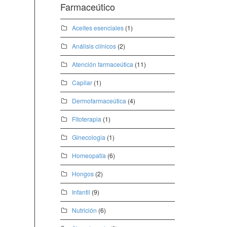
Farmaceútico
Aceites esenciales
(1)
Análisis clínicos
(2)
Atención farmaceútica
(11)
Capilar
(1)
Dermofarmaceútica
(4)
Fitoterapia
(1)
Ginecologia
(1)
Homeopatía
(6)
Hongos
(2)
Infantil
(9)
Nutrición
(6)