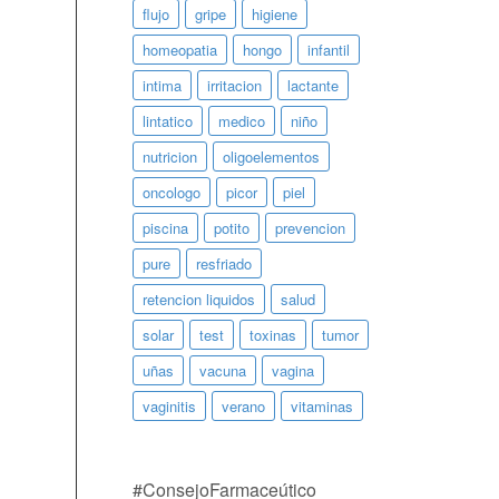
flujo
gripe
higiene
homeopatia
hongo
infantil
intima
irritacion
lactante
lintatico
medico
niño
nutricion
oligoelementos
oncologo
picor
piel
piscina
potito
prevencion
pure
resfriado
retencion liquidos
salud
solar
test
toxinas
tumor
uñas
vacuna
vagina
vaginitis
verano
vitaminas
#ConsejoFarmaceútico