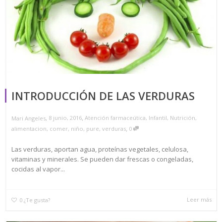
INTRODUCCIÓN DE LAS VERDURAS
,
,
8 junio, 2016
Atención farmaceútica
,
Infantil
,
Nutrición
,
Mari Angeles
,
alimentacion
,
comer
,
niño
,
pure
,
verduras
0
Las verduras, aportan agua, proteínas vegetales, celulosa,
vitaminas y minerales. Se pueden dar frescas o congeladas,
cocidas al vapor...
Leer más
0
¿Te gusta?