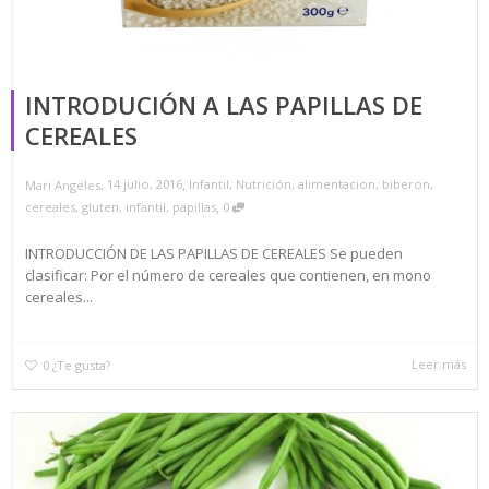
INTRODUCIÓN A LAS PAPILLAS DE
CEREALES
,
,
14 julio, 2016
Infantil
,
Nutrición
,
alimentacion
,
biberon
,
Mari Angeles
,
cereales
,
gluten
,
infantil
,
papillas
0
INTRODUCCIÓN DE LAS PAPILLAS DE CEREALES Se pueden
clasificar: Por el número de cereales que contienen, en mono
cereales...
Leer más
0
¿Te gusta?