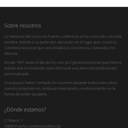
Sobre nosotros
La Farmacia del cruce en Puerto Lumbreras se ha conocido con este
nombre debido a su particular ubicación en el lugar que cruzan la
Carretera Nacional que une Andalucía con Murcia y Granada con
Almería.
Desde 1931 hasta el dia de hoy son ya 3 generaciones las que hemos
estado tras el mostrador para ofrecerle una atención profesional y
personalizada.
Gracias por haber confiado en nosotros durante todos estos años,
nuestro propósito es continuar mejorando y evolucionando en la
forma de poder ayudarle.
¿Dónde estamos?
C/ Mayor, 1
30890 Puerto Lumbreras (Murcia)