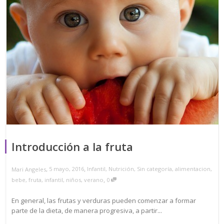
Introducción a la fruta
,
,
5 mayo, 2016
Infantil
,
Nutrición
,
Sin categoría
,
alimentacion
,
Mari Angeles
,
bebe
,
fruta
,
infantil
,
niños
,
verano
0
En general, las frutas y verduras pueden comenzar a formar
parte de la dieta, de manera progresiva, a partir...