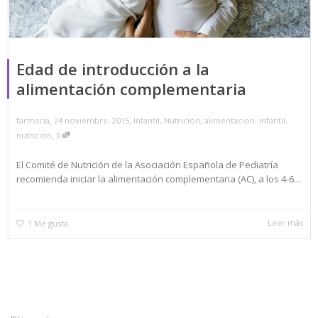
Edad de introducción a la
alimentación complementaria
,
,
24 noviembre, 2015
Infantil
,
Nutrición
,
alimentacion
,
infantil
,
farmacia
,
nutricion
0
El Comité de Nutrición de la Asociación Española de Pediatría
recomienda iniciar la alimentación complementaria (AC), a los 4-6...
Leer más
1
Me gusta