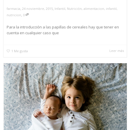
,
,
24 noviembre, 2015
Infantil
,
Nutrición
,
alimentacion
,
infantil
,
farmacia
,
nutricion
0
Para la introducción a las papillas de cereales hay que tener en
cuenta en cualquier caso que
Leer más
1
Me gusta