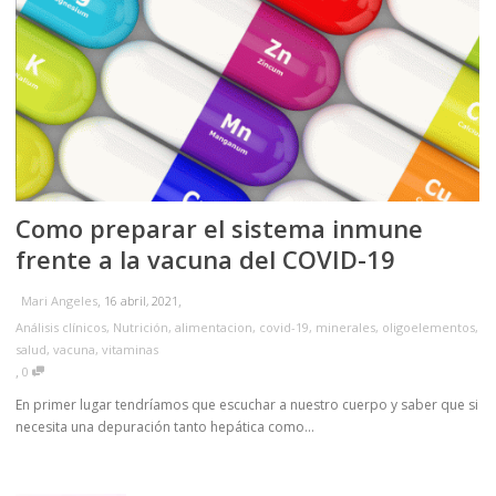
Como preparar el sistema inmune
frente a la vacuna del COVID-19
,
,
16 abril, 2021
Mari Angeles
Análisis clínicos
,
Nutrición
,
alimentacion
,
covid-19
,
minerales
,
oligoelementos
,
salud
,
vacuna
,
vitaminas
,
0
En primer lugar tendríamos que escuchar a nuestro cuerpo y saber que si
necesita una depuración tanto hepática como...