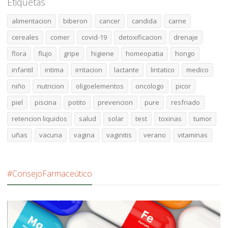
Etiquetas
alimentacion
biberon
cancer
candida
carne
cereales
comer
covid-19
detoxificacion
drenaje
flora
flujo
gripe
higiene
homeopatia
hongo
infantil
intima
irritacion
lactante
lintatico
medico
niño
nutricion
oligoelementos
oncologo
picor
piel
piscina
potito
prevencion
pure
resfriado
retencion liquidos
salud
solar
test
toxinas
tumor
uñas
vacuna
vagina
vaginitis
verano
vitaminas
#ConsejoFarmaceútico