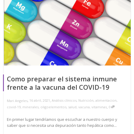
Como preparar el sistema inmune
frente a la vacuna del COVID-19
,
,
16 abril, 2021
Análisis clínicos
,
Nutrición
,
alimentacion
,
Mari Angeles
,
covid-19
,
minerales
,
oligoelementos
,
salud
,
vacuna
,
vitaminas
0
En primer lugar tendríamos que escuchar a nuestro cuerpo y
saber que si necesita una depuración tanto hepática como...