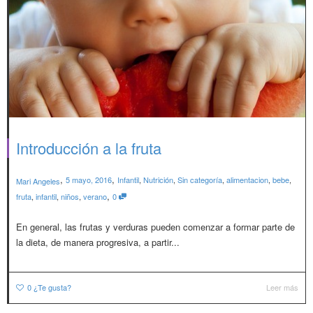
Introducción a la fruta
,
,
5 mayo, 2016
Infantil
,
Nutrición
,
Sin categoría
,
alimentacion
,
bebe
,
Mari Angeles
,
fruta
,
infantil
,
niños
,
verano
0
En general, las frutas y verduras pueden comenzar a formar parte de
la dieta, de manera progresiva, a partir...
0
¿Te gusta?
Leer más