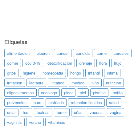
Etiquetas
alimentacion
biberon
cancer
candida
carne
cereales
comer
covid-19
detoxificacion
drenaje
flora
flujo
gripe
higiene
homeopatia
hongo
infantil
intima
irritacion
lactante
lintatico
medico
niño
nutricion
oligoelementos
oncologo
picor
piel
piscina
potito
prevencion
pure
resfriado
retencion liquidos
salud
solar
test
toxinas
tumor
uñas
vacuna
vagina
vaginitis
verano
vitaminas