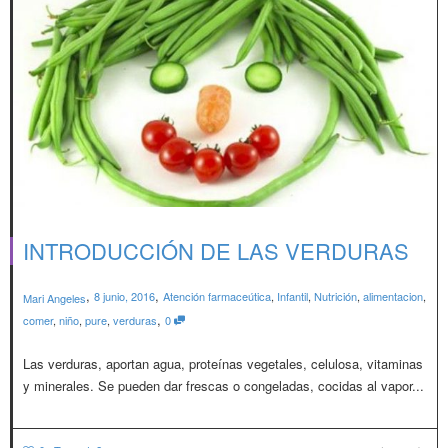
INTRODUCCIÓN DE LAS VERDURAS
,
,
8 junio, 2016
Atención farmaceútica
,
Infantil
,
Nutrición
,
alimentacion
,
Mari Angeles
,
comer
,
niño
,
pure
,
verduras
0
Las verduras, aportan agua, proteínas vegetales, celulosa, vitaminas
y minerales. Se pueden dar frescas o congeladas, cocidas al vapor...