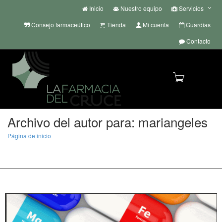
Inicio
Nuestro equipo
Servicios
Consejo farmaceútico
Tienda
Mi cuenta
Guardias
Contacto
Cambi
Archivo del autor para: mariangeles
Página de inicio
Mari Angeles
968 40 13 50 | 968 40 20 11
| whatsapp
+34 636 72 55 22
info@lafarmaciadelcruce.com
naveg