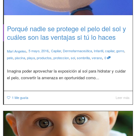
Porqué nadie se protege el pelo del sol y
cuáles son las ventajas si tú lo haces
,
,
5 mayo, 2016
Capilar
,
Dermofarmaceútica
,
Infantil
,
capilar
,
gorro
,
Mari Angeles
,
pelo
,
piscina
,
playa
,
productos
,
proteccion
,
sol
,
sombrilla
,
verano
0
Imagina poder aprovechar la exposición al sol para hidratar y cuidar
el pelo, convertir la amenaza en oportunidad como...
1
Me gusta
Leer más