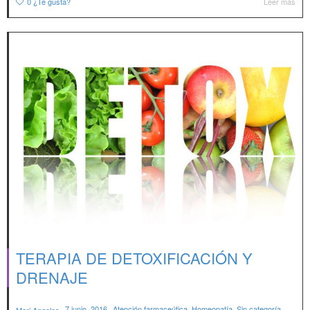
0
¿Te gusta?
Leer más
TERAPIA DE DETOXIFICACIÓN Y
DRENAJE
,
,
7 junio, 2016
Atención farmaceútica
,
Homeopatía
,
Sin categoría
,
Mari Angeles