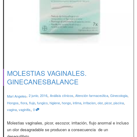
MOLESTIAS VAGINALES.
GINECANESBALANCE
,
,
2 junio, 2016
Análisis clínicos
,
Atención farmaceútica
,
Ginecologia
,
Mari Angeles
Hongos
,
flora
,
flujo
,
fungico
,
higiene
,
hongo
,
intima
,
irritacion
,
olor
,
picor
,
piscina
,
,
vagina
,
vaginitis
0
Molestias vaginales, picor, escozor, irritación, flujo anormal e incluso
un olor desagradable se producen a consecuencia de un
desequilibrio...