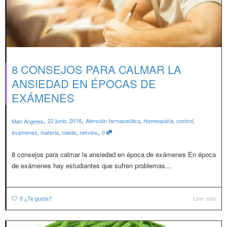
8 CONSEJOS PARA CALMAR LA
ANSIEDAD EN ÉPOCAS DE
EXÁMENES
,
,
22 junio, 2016
Atención farmaceútica
,
Homeopatía
,
control
,
Mari Angeles
,
examenes
,
materia
,
miedo
,
nervios
0
8 consejos para calmar la ansiedad en época de exámenes En época
de exámenes hay estudiantes que sufren problemas...
0
¿Te gusta?
Leer más