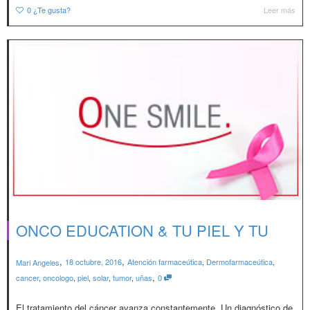
0
¿Te gusta?
Leer más
ONCO EDUCATION & TU PIEL Y TU
,
,
18 octubre, 2016
Atención farmaceútica
,
Dermofarmaceútica
,
Mari Angeles
,
cancer
,
oncologo
,
piel
,
solar
,
tumor
,
uñas
0
El tratamiento del cáncer avanza constantemente. Un diagnóstico de