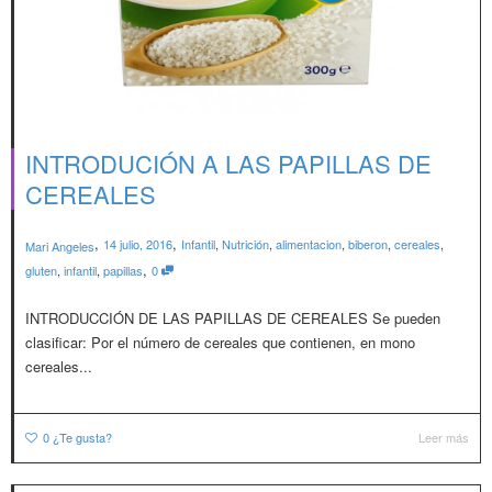
INTRODUCIÓN A LAS PAPILLAS DE
CEREALES
,
,
14 julio, 2016
Infantil
,
Nutrición
,
alimentacion
,
biberon
,
cereales
,
Mari Angeles
,
gluten
,
infantil
,
papillas
0
INTRODUCCIÓN DE LAS PAPILLAS DE CEREALES Se pueden
clasificar: Por el número de cereales que contienen, en mono
cereales...
0
¿Te gusta?
Leer más