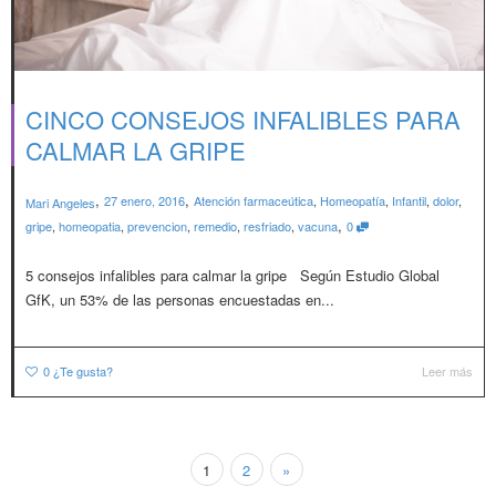
CINCO CONSEJOS INFALIBLES PARA
CALMAR LA GRIPE
,
,
27 enero, 2016
Atención farmaceútica
,
Homeopatía
,
Infantil
,
dolor
,
Mari Angeles
,
gripe
,
homeopatia
,
prevencion
,
remedio
,
resfriado
,
vacuna
0
5 consejos infalibles para calmar la gripe Según Estudio Global
GfK, un 53% de las personas encuestadas en...
0
¿Te gusta?
Leer más
1
2
»