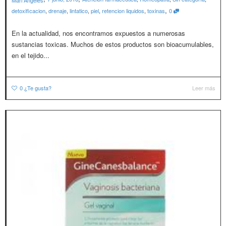
,
detoxificacion
,
drenaje
,
lintatico
,
piel
,
retencion liquidos
,
toxinas
0
En la actualidad, nos encontramos expuestos a numerosas
sustancias toxicas. Muchos de estos productos son bioacumulables,
en el tejido...
0
¿Te gusta?
Leer más