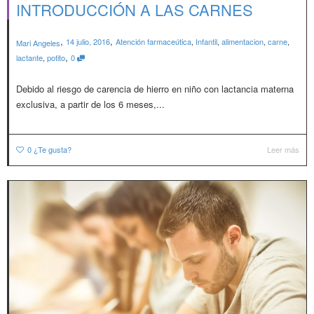
INTRODUCCIÓN A LAS CARNES
,
,
14 julio, 2016
Atención farmaceútica
,
Infantil
,
alimentacion
,
carne
,
Mari Angeles
,
lactante
,
potito
0
Debido al riesgo de carencia de hierro en niño con lactancia materna
exclusiva, a partir de los 6 meses,...
0
¿Te gusta?
Leer más