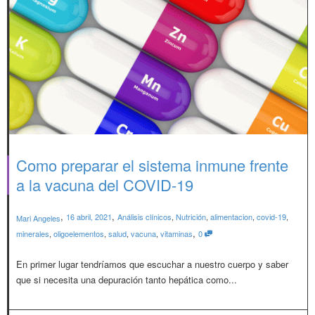
Como preparar el sistema inmune frente
a la vacuna del COVID-19
,
,
16 abril, 2021
Análisis clínicos
,
Nutrición
,
alimentacion
,
covid-19
,
Mari Angeles
,
minerales
,
oligoelementos
,
salud
,
vacuna
,
vitaminas
0
En primer lugar tendríamos que escuchar a nuestro cuerpo y saber
que si necesita una depuración tanto hepática como...