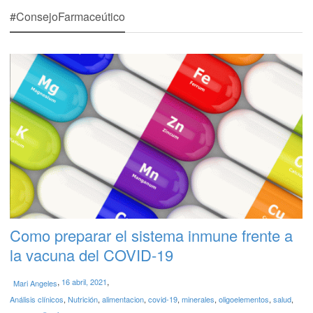
#ConsejoFarmaceútico
Como preparar el sistema inmune frente a
la vacuna del COVID-19
,
,
16 abril, 2021
Mari Angeles
Análisis clínicos
,
Nutrición
,
alimentacion
,
covid-19
,
minerales
,
oligoelementos
,
salud
,