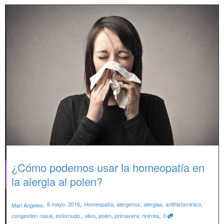
¿Cómo podemos usar la homeopatía en
la alergia al polen?
,
,
6 mayo, 2016
Homeopatía
,
alergenos
,
alergias
,
antihistaminico
,
Mari Angeles
,
congestion nasal
,
estornudo.
,
olivo
,
polen
,
primavera
,
rinirrea
0