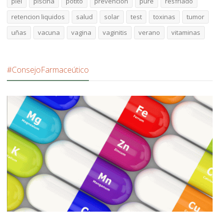
piel
piscina
potito
prevencion
pure
resfriado
retencion liquidos
salud
solar
test
toxinas
tumor
uñas
vacuna
vagina
vaginitis
verano
vitaminas
#ConsejoFarmaceútico