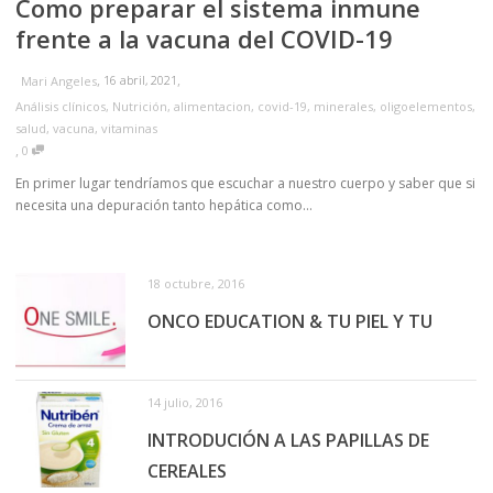
Como preparar el sistema inmune
frente a la vacuna del COVID-19
,
,
16 abril, 2021
Mari Angeles
Análisis clínicos
,
Nutrición
,
alimentacion
,
covid-19
,
minerales
,
oligoelementos
,
salud
,
vacuna
,
vitaminas
,
0
En primer lugar tendríamos que escuchar a nuestro cuerpo y saber que si
necesita una depuración tanto hepática como...
18 octubre, 2016
ONCO EDUCATION & TU PIEL Y TU
14 julio, 2016
INTRODUCIÓN A LAS PAPILLAS DE
CEREALES