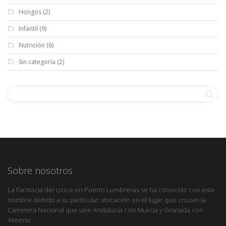
Hongos
(2)
Infantil
(9)
Nutrición
(6)
Sin categoría
(2)
Sobre nosotros
La Farmacia del cruce en Puerto Lumbreras se ha conocido con este
nombre debido a su particular ubicación en el lugar que cruzan la
Carretera Nacional que une Andalucía con Murcia y Granada con
Almería.