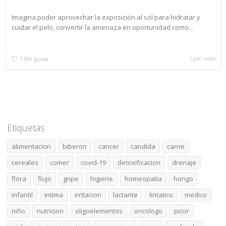
Imagina poder aprovechar la exposición al sol para hidratar y
cuidar el pelo, convertir la amenaza en oportunidad como...
Leer más
1
Me gusta
Etiquetas
alimentacion
biberon
cancer
candida
carne
cereales
comer
covid-19
detoxificacion
drenaje
flora
flujo
gripe
higiene
homeopatia
hongo
infantil
intima
irritacion
lactante
lintatico
medico
niño
nutricion
oligoelementos
oncologo
picor