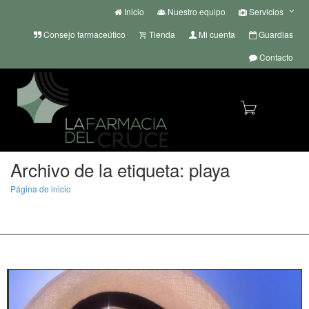
Inicio
Nuestro equipo
Servicios
Consejo farmaceútico
Tienda
Mi cuenta
Guardias
Contacto
Cambi
Archivo de la etiqueta: playa
Página de inicio
playa
968 40 13 50 | 968 40 20 11
| whatsapp
+34 636 72 55 22
info@lafarmaciadelcruce.com
naveg