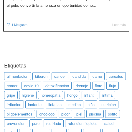
el pelo, convertir la amenaza en oportunidad como...
1
Me gusta
Leer más
Etiquetas
alimentacion
biberon
cancer
candida
carne
cereales
comer
covid-19
detoxificacion
drenaje
flora
flujo
gripe
higiene
homeopatia
hongo
infantil
intima
irritacion
lactante
lintatico
medico
niño
nutricion
oligoelementos
oncologo
picor
piel
piscina
potito
prevencion
pure
resfriado
retencion liquidos
salud