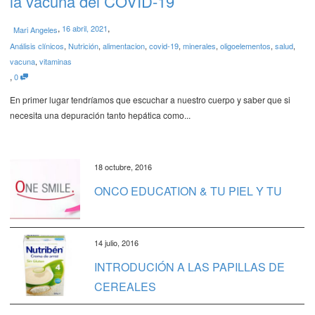
la vacuna del COVID-19
,
,
16 abril, 2021
Mari Angeles
Análisis clínicos
,
Nutrición
,
alimentacion
,
covid-19
,
minerales
,
oligoelementos
,
salud
,
vacuna
,
vitaminas
,
0
En primer lugar tendríamos que escuchar a nuestro cuerpo y saber que si
necesita una depuración tanto hepática como...
18 octubre, 2016
ONCO EDUCATION & TU PIEL Y TU
14 julio, 2016
INTRODUCIÓN A LAS PAPILLAS DE
CEREALES