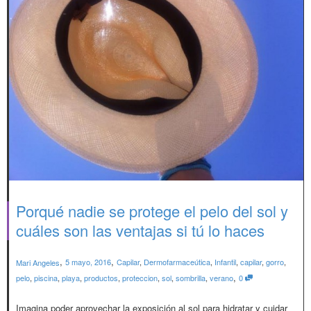
Porqué nadie se protege el pelo del sol y
cuáles son las ventajas si tú lo haces
,
,
5 mayo, 2016
Capilar
,
Dermofarmaceútica
,
Infantil
,
capilar
,
gorro
,
Mari Angeles
,
pelo
,
piscina
,
playa
,
productos
,
proteccion
,
sol
,
sombrilla
,
verano
0
Imagina poder aprovechar la exposición al sol para hidratar y cuidar