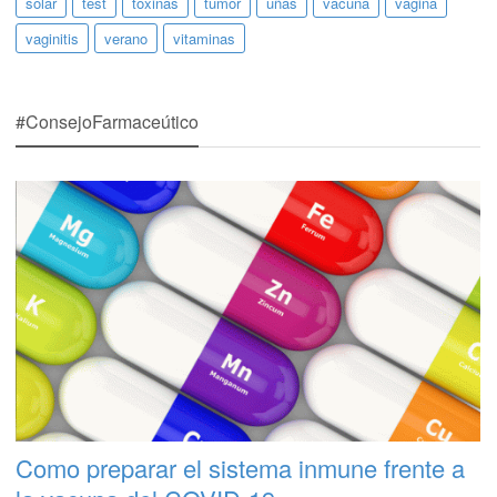
solar
test
toxinas
tumor
uñas
vacuna
vagina
vaginitis
verano
vitaminas
#ConsejoFarmaceútico
Como preparar el sistema inmune frente a