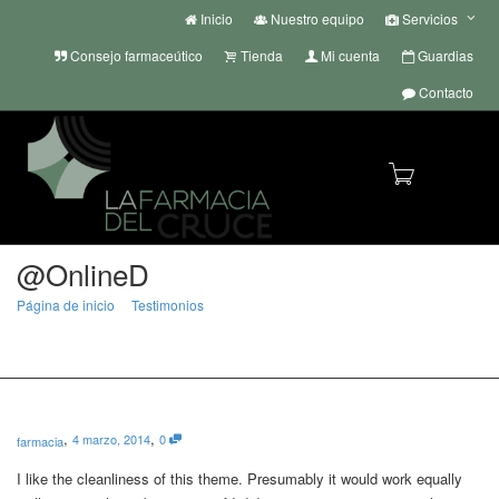
Inicio
Nuestro equipo
Servicios
Consejo farmaceútico
Tienda
Mi cuenta
Guardias
Contacto
Cambi
@OnlineD
Página de inicio
Testimonios
@OnlineD
968 40 13 50 | 968 40 20 11
| whatsapp
+34 636 72 55 22
info@lafarmaciadelcruce.com
naveg
,
,
4 marzo, 2014
0
farmacia
I like the cleanliness of this theme. Presumably it would work equally