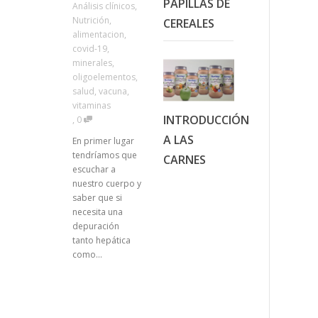
PAPILLAS DE
Análisis clínicos
,
Nutrición
,
CEREALES
alimentacion
,
covid-19
,
minerales
,
oligoelementos
,
salud
,
vacuna
,
vitaminas
INTRODUCCIÓN
,
0
A LAS
En primer lugar
tendríamos que
CARNES
escuchar a
nuestro cuerpo y
saber que si
necesita una
depuración
tanto hepática
como...