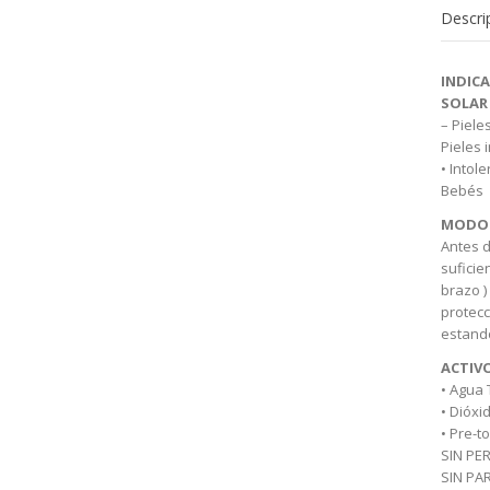
LECHE
Descri
MINERA
SPF50+.
100
INDIC
ML
SOLAR
cantida
– Piele
Pieles 
• Intol
Bebés
MODO 
Antes d
suficie
brazo )
protecc
estand
ACTIV
• Agua
• Dióxi
• Pre-to
SIN PE
SIN P