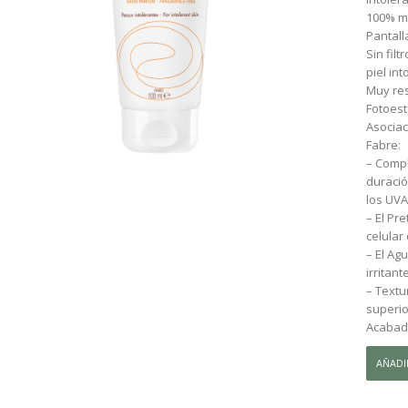
100% mi
Pantall
Sin fil
piel int
Muy res
Fotoest
Asociac
Fabre:
– Compl
duració
los UVA 
– El Pr
celular 
– El Ag
irritant
– Textu
superior
Acabado
AVENE
AÑADI
SOLAR
FACIAL