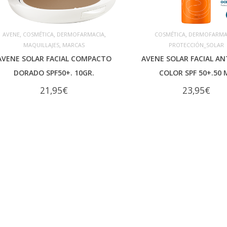
,
,
,
,
AVENE
COSMÉTICA
DERMOFARMACIA
COSMÉTICA
DERMOFARMA
,
MAQUILLAJES
MARCAS
PROTECCIÓN_SOLAR
AÑADIR AL CARRITO
AÑADIR AL CARRITO
AVENE SOLAR FACIAL COMPACTO
AVENE SOLAR FACIAL AN
DORADO SPF50+. 10GR.
COLOR SPF 50+.50 
21,95
€
23,95
€