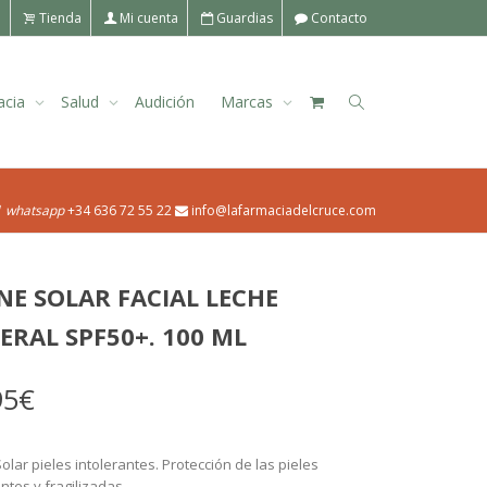
o
Tienda
Mi cuenta
Guardias
Contacto
acia
Salud
Audición
Marcas
| whatsapp
+34 636 72 55 22
info@lafarmaciadelcruce.com
NE SOLAR FACIAL LECHE
ERAL SPF50+. 100 ML
95
€
lar pieles intolerantes. Protección de las pieles
antes y fragilizadas.