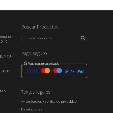
Buscar Productos
 inmune
ID-19
Pago seguro
EL Y TU
LLAS DE
Textos legales
RNES
Avisos legales y politica de privacidad
Devoluciones