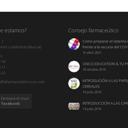
e estamos?
Consejo farmaceútico
 1
Como preparar el sistema
erto Lumbreras (Murcia)
frente a la vacuna del COV
16 abril, 2021
s:
3 50
ONCO EDUCATION & TU PI
0 11
18 octubre, 2016
5 22
INTRODUCIÓN A LAS PAPI
fo@lafarmaciadelcruce.com
CEREALES
14 julio, 2016
farmacia el cruce
INTRODUCCIÓN A LAS CA
facebook
14 julio, 2016