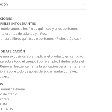
pción
L
ACIONES
 PIELES INTOLERANTES
d
s intolerantes a los filtros químicos y al os perfumes. –
intolerantes de adultos y niños.
erancia a filtros químicos o perfumes • Pieles atópicas •
DE APLICACIÓN
e una exposición solar, aplicar el producto en cantidad
nte sobre todo el cuerpo ( por ejemplo, 2 dedos sobre el
 Renovar frecuentemente la aplicación para mantener la
ión , sobre todo después de sudar, nadar , una vez
o seco.
OS
 Termal de Avène
do de titanio
coferil
RFUME
ARABENOS