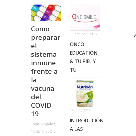
Como
18 octubre, 2016
preparar
el
ONCO
sistema
EDUCATION
inmune
& TU PIEL Y
frente a
TU
la
vacuna
del
COVID-
14 julio, 2016
19
INTRODUCIÓN
,
Mari Angeles
A LAS
16 abril, 2021
,