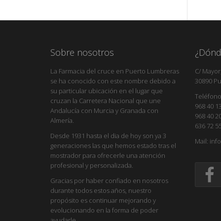
Sobre nosotros
¿Dónd
La Farmacia del cruce en Puerto Lumbreras
C/ Mayor,
se ha conocido con este nombre debido a
30890 Pu
su particular ubicación en el lugar que
Teléfono
cruzan la Carretera Nacional que une
968 40 1
Andalucía con Murcia y Granada con
968 40 2
Almería.
636 72 5
Desde 1931 hasta el dia de hoy son ya 3
Mail: in
generaciones las que hemos estado tras el
mostrador para ofrecerle una atención
profesional y personalizada.
Gracias por haber confiado en nosotros
durante todos estos años, nuestro
propósito es continuar mejorando y
evolucionando en la forma de poder
ayudarle.