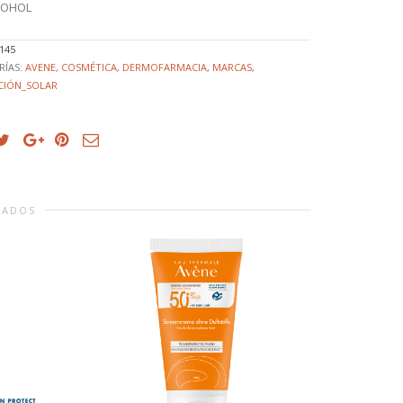
COHOL
145
RÍAS:
AVENE
,
COSMÉTICA
,
DERMOFARMACIA
,
MARCAS
,
CIÓN_SOLAR
NADOS