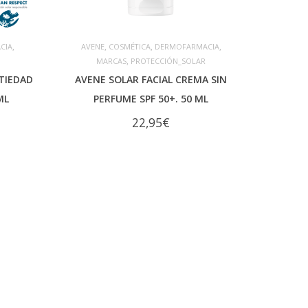
,
,
,
,
CIA
AVENE
COSMÉTICA
DERMOFARMACIA
,
MARCAS
PROTECCIÓN_SOLAR
AÑADIR AL CARRITO
TIEDAD
AVENE SOLAR FACIAL CREMA SIN
ML
PERFUME SPF 50+. 50 ML
22,95
€