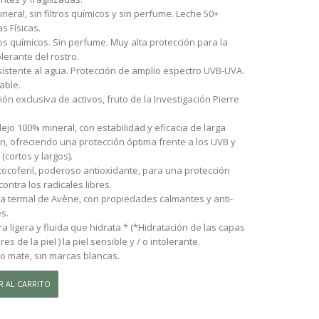
neral, sin filtros químicos y sin perfume. Leche 50+
as Físicas.
tros químicos. Sin perfume. Muy alta protección para la
olerante del rostro.
istente al agua. Protección de amplio espectro UVB-UVA.
able.
ión exclusiva de activos, fruto de la Investigación Pierre
ejo 100% mineral, con estabilidad y eficacia de larga
n, ofreciendo una protección óptima frente a los UVB y
(cortos y largos).
etocoferil, poderoso antioxidante, para una protección
contra los radicales libres.
ua termal de Avène, con propiedades calmantes y anti-
es.
ra ligera y fluida que hidrata * (*Hidratación de las capas
es de la piel ) la piel sensible y / o intolerante.
 mate, sin marcas blancas.
R AL CARRITO