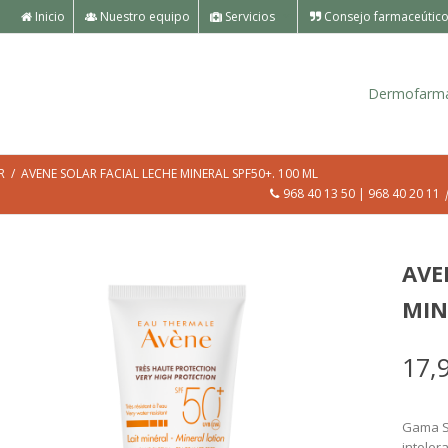
Inicio
Nuestro equipo
Servicios
Consejo farmaceútic
Dermofarm
R
AVENE SOLAR FACIAL LECHE MINERAL SPF50+. 100 ML
968 40 13 50 | 968 40 20 11
AVE
MIN
17,
Gama So
intoler