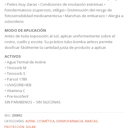
50
• Pieles muy claras • Condiciones de insolación extremas •
ML
Fotodermatosis (cuperosis, vitíligo) • Disminución del riesgo de
cantidad
fotosensibilidad medicamentosa • Manchas de embarazo • Alergia a
octocrileno
MODO DE APLICACIÓN
Antes de toda exposición al sol, aplicar uniformemente sobre el
rostro, cuello y escote. Su práctico tubo-bomba airless permite
dosificar fácilmente la cantidad justa de producto a aplicar.
ACTIVOS
• Agua Termal de Avène
• Tinosorb M
• Tinosorb S
• Parsol 1789
• UVASORB HEB
• Vitamina C
• Pre-tocoferil
SIN PARABENOS – SIN SILICONAS
SKU:
200892
CATEGORÍAS:
AVENE
,
COSMÉTICA
,
DERMOFARMACIA
,
MARCAS
,
PROTECCIÓN_SOLAR