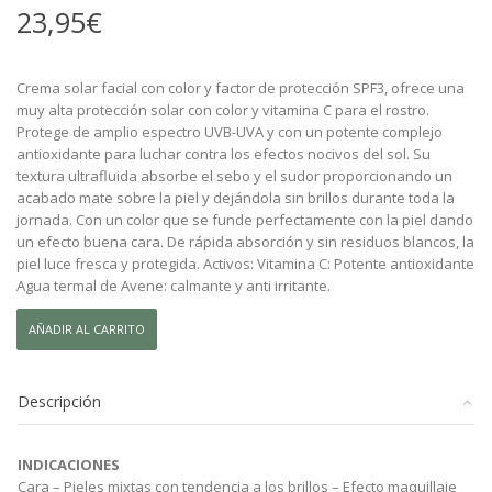
23,95
€
Crema solar facial con color y factor de protección SPF3, ofrece una
muy alta protección solar con color y vitamina C para el rostro.
Protege de amplio espectro UVB-UVA y con un potente complejo
antioxidante para luchar contra los efectos nocivos del sol. Su
textura ultrafluida absorbe el sebo y el sudor proporcionando un
acabado mate sobre la piel y dejándola sin brillos durante toda la
jornada. Con un color que se funde perfectamente con la piel dando
un efecto buena cara. De rápida absorción y sin residuos blancos, la
piel luce fresca y protegida. Activos: Vitamina C: Potente antioxidante
Agua termal de Avene: calmante y anti irritante.
AVENE
AÑADIR AL CARRITO
SOLAR
FACIAL
MAT
Descripción
FLUIDO
COLOR
SPF
INDICACIONES
50+.
Cara – Pieles mixtas con tendencia a los brillos – Efecto maquillaje