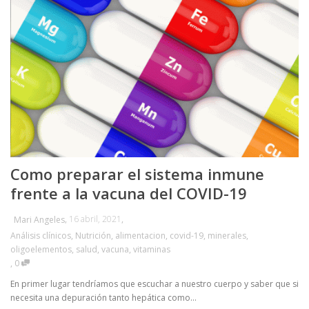
Como preparar el sistema inmune
frente a la vacuna del COVID-19
,
16 abril, 2021
,
Mari Angeles
Análisis clínicos
,
Nutrición
,
alimentacion
,
covid-19
,
minerales
,
oligoelementos
,
salud
,
vacuna
,
vitaminas
,
0
En primer lugar tendríamos que escuchar a nuestro cuerpo y saber que si
necesita una depuración tanto hepática como...