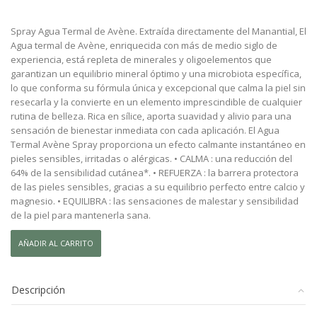
Spray Agua Termal de Avène. Extraída directamente del Manantial, El
Agua termal de Avène, enriquecida con más de medio siglo de
experiencia, está repleta de minerales y oligoelementos que
garantizan un equilibrio mineral óptimo y una microbiota específica,
lo que conforma su fórmula única y excepcional que calma la piel sin
resecarla y la convierte en un elemento imprescindible de cualquier
rutina de belleza. Rica en sílice, aporta suavidad y alivio para una
sensación de bienestar inmediata con cada aplicación. El Agua
Termal Avène Spray proporciona un efecto calmante instantáneo en
pieles sensibles, irritadas o alérgicas. • CALMA : una reducción del
64% de la sensibilidad cutánea*. • REFUERZA : la barrera protectora
de las pieles sensibles, gracias a su equilibrio perfecto entre calcio y
magnesio. • EQUILIBRA : las sensaciones de malestar y sensibilidad
de la piel para mantenerla sana.
AVENE
AÑADIR AL CARRITO
AGUA
TERMAL
150
Descripción
ML.
cantidad