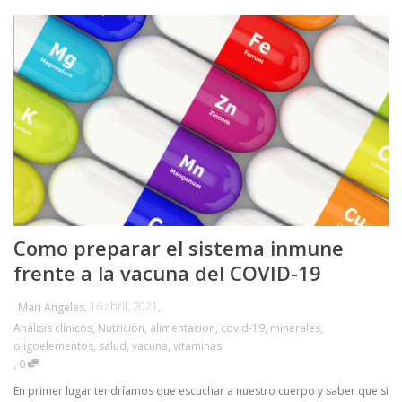
Como preparar el sistema inmune
frente a la vacuna del COVID-19
,
16 abril, 2021
,
Mari Angeles
Análisis clínicos
,
Nutrición
,
alimentacion
,
covid-19
,
minerales
,
oligoelementos
,
salud
,
vacuna
,
vitaminas
,
0
En primer lugar tendríamos que escuchar a nuestro cuerpo y saber que si