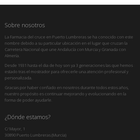
Sobre nosotros
La Farmacia del cruce en Puerto Lumbreras se ha conocido con este
nombre debido a su particular ubicación en el lugar que cruzan la
Carretera Nacional que une Andalucía con Murcia y Granada con
Almería.
Desde 1931 hasta el dia de hoy son ya 3 generaciones las que hemos
estado tras el mostrador para ofrecerle una atención profesional y
personalizada.
Gracias por haber confiado en nosotros durante todos estos años,
nuestro propósito es continuar mejorando y evolucionando en la
forma de poder ayudarle.
¿Dónde estamos?
C/ Mayor, 1
30890 Puerto Lumbreras (Murcia)